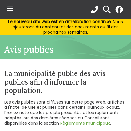
Le nouveau site web est en amélioration continue
. Nous
ubmenu (Municipalité )
ajouterons du contenu et des documents au fil des
prochaines semaines.
ubmenu (Services aux citoyens )
Avis publics
bmenu (Activités et loisirs )
ubmenu (Environnement )
La municipalité publie des avis
publics afin d'informer la
population.
Les avis publics sont diffusés sur cette page Web, affichés
à l'hôtel de ville et publiés dans certains journaux locaux.
Prenez note que les projets présentés et les règlements
adoptés lors des dernières séances du Conseil sont
disponibles dans la section
Règlements municipaux
.