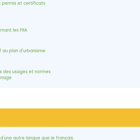
permis et certificats
nant les PIIA
f au plan d'urbanisme
es des usages et normes
onage
on d'une autre langue que le français