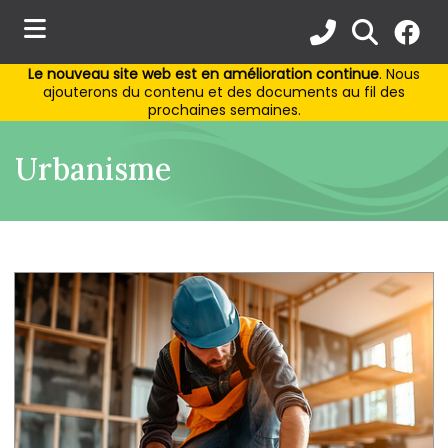
Le nouveau site web est en amélioration continue
. Nous
ubmenu (Municipalité )
ajouterons du contenu et des documents au fil des
prochaines semaines.
ubmenu (Services aux citoyens )
Urbanisme
bmenu (Activités et loisirs )
ubmenu (Environnement )