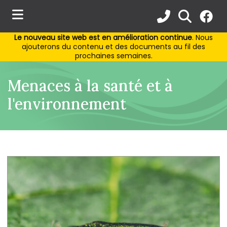
Le nouveau site web est en amélioration continue
. Nous
ubmenu (Municipalité )
ajouterons du contenu et des documents au fil des
prochaines semaines.
ubmenu (Services aux citoyens )
Menaces à la santé et à
bmenu (Activités et loisirs )
l'environnement
ubmenu (Environnement )