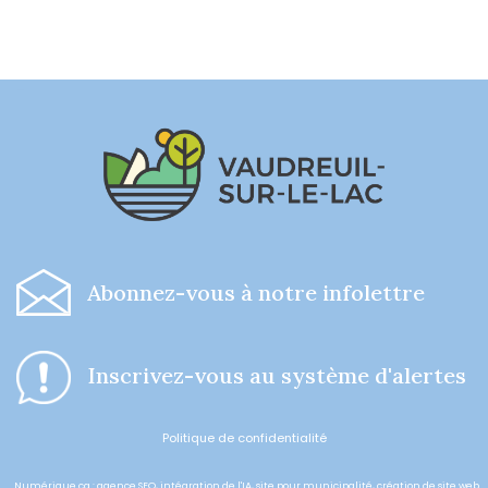
-
Abonnez-vous à notre infolettre
I
nscrivez-vous au système d'alertes
Politique de confidentialité
Numérique.ca
:
agence SEO
,
intégration de l'IA
,
site pour municipalité
,
création de site web