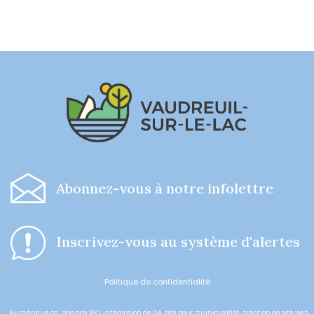
-
Abonnez-vous à notre infolettre
I
nscrivez-vous au système d'alertes
Politique de confidentialité
Numérique.ca
:
agence SEO
,
intégration de l'IA
,
site pour municipalité
,
création de site web